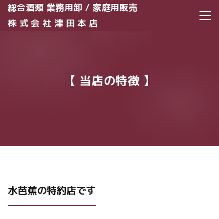
総合酒類 業務用卸 / 家庭用販売
メニ
株 式 会 社 津 田 本 店
【 当店の特徴 】
水芭蕉の特約店です