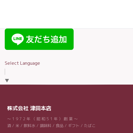
Select Language
▼
株式会社 津田本店
～ 1 9 7 2 年 （ 昭 和 5 1 年 ） 創 業 ～
酒 / 米 / 飲料水 / 調味料 / 食品 / ギフト / たばこ